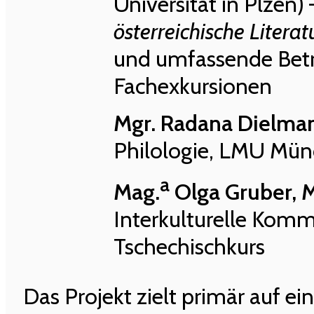
Universität in Plzeň)
österreichische Litera
und umfassende Betr
Fachexkursionen
Mgr. Radana Dielman
Philologie, LMU Mün
a
Mag.
Olga Gruber, 
Interkulturelle Komm
Tschechischkurs
Das Projekt zielt primär auf 