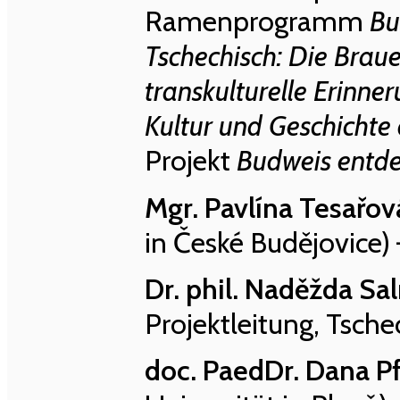
Ramenprogramm
Bu
Tschechisch: Die Brau
transkulturelle Erinne
Kultur und Geschichte
Projekt
Budweis entd
Mgr. Pavlína Tesařov
in České Budějovice)
Dr. phil. Naděžda S
Projektleitung, Tsche
doc. PaedDr. Dana Pf