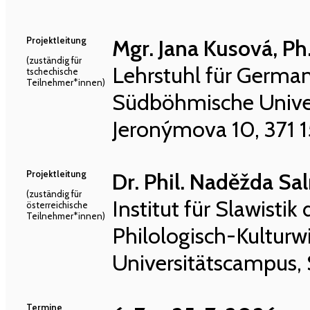
Projektleitung
Mgr. Jana Kusová, Ph
(zuständig für
Lehrstuhl für German
tschechische
Teilnehmer*innen)
Südböhmische Univer
Jeronýmova 10, 371 1
Projektleitung
Dr. Phil. Naděžda S
(zuständig für
Institut für Slawistik
österreichische
Teilnehmer*innen)
Philologisch-Kulturwi
Universitätscampus, 
Termine