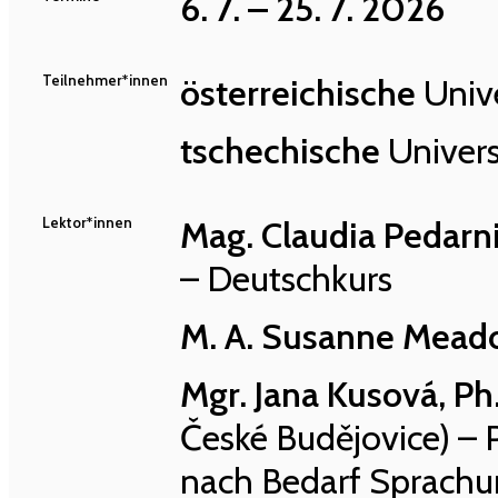
6. 7. – 25. 7. 2026
Teilnehmer*innen
österreichische
Unive
tschechische
Univers
Lektor*innen
Mag. Claudia Pedarn
– Deutschkurs
M. A. Susanne Mead
Mgr. Jana Kusová, Ph
České Budějovice) – P
nach Bedarf Sprachun