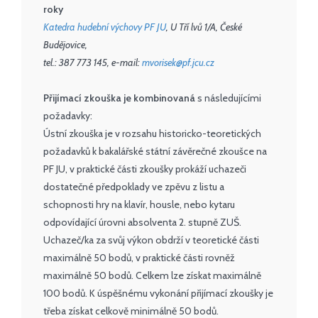
roky
Katedra hudební výchovy PF JU
, U Tří lvů 1/A, České
Budějovice,
tel.: 387 773 145, e-mail:
mvorisek@pf.jcu.cz
Přijímací zkouška je kombinovaná
s následujícími
požadavky:
Ústní zkouška je v rozsahu historicko-teoretických
požadavků k bakalářské státní závěrečné zkoušce na
PF JU, v praktické části zkoušky prokáží uchazeči
dostatečné předpoklady ve zpěvu z listu a
schopnosti hry na klavír, housle, nebo kytaru
odpovídající úrovni absolventa 2. stupně ZUŠ.
Uchazeč/ka za svůj výkon obdrží v teoretické části
maximálně 50 bodů, v praktické části rovněž
maximálně 50 bodů. Celkem lze získat maximálně
100 bodů. K úspěšnému vykonání přijímací zkoušky je
třeba získat celkově minimálně 50 bodů.