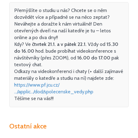
Přemýšlíte o studiu u nás? Chcete se o něm
dozvědět více a případně se na něco zeptat?
Neváhejte a doražte k nám virtuálně! Den
otevřených dveří na naší katedře je tu – letos
online a po dva dny!!
Kdy? Ve
čtvrtek 21.1. a v pátek 22.1.
Vždy od
15.30
do 16.00
hod. bude probíhat videokonference s
návštěvníky (přes ZOOM), od
16.00 do 17.00
pak
textový chat.
Odkazy na videokonferenci i chaty (+ další zajímavé
materiály o katedře a studiu na ní) najdete zde:
https://www.pf.jcu.cz/
…/applic…/dod/spolecenske_vedy.php
Těšíme se na vás!!!
Ostatní akce