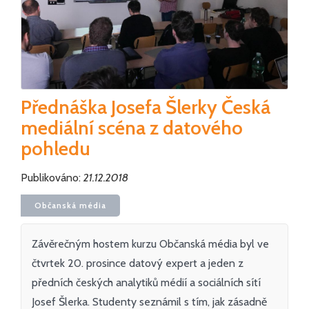
Přednáška Josefa Šlerky Česká
mediální scéna z datového
pohledu
Publikováno:
21.12.2018
Občanská média
Závěrečným hostem kurzu Občanská média byl ve
čtvrtek 20. prosince datový expert a jeden z
předních českých analytiků médií a sociálních sítí
Josef Šlerka. Studenty seznámil s tím, jak zásadně