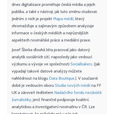
dnes digitalizace proměňuje česká média a jejich
publika, a také s nástroji, jak tuto změnu studovat.
Jedním z nich je projekt
Mapa médií
, který
shromažďuje a zajímavým způsobem analyzuje
informace o českých médiích a nejrůznějších
aspektech novinářské práce a mediální praxe.
Josef Šlerka dlouhá léta pracoval jako datový
analytik sociálních sítí, naposledy jako vedoucí
výzkumu a vývoje ve společnosti
Socialbakers
. (Jak
vypadají takové datové analýzy můžete
nahlédnout na blogu
Data Boutique
.). V současné
době je vedoucím oboru
Studia nových médií
na FF
UK a zároveň ředitelem
Nadačního fondu nezávislé
žurnalistiky
, jenž finančně podporuje kvalitní,
analytickou a investigativní novinařinu v ČR. Lze
konstatovat, že málokdo má u nás tak