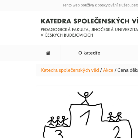
Tento web používá k poskytování služeb, per
O katedře
Katedra společenských věd
/
Akce
/
Cena děka