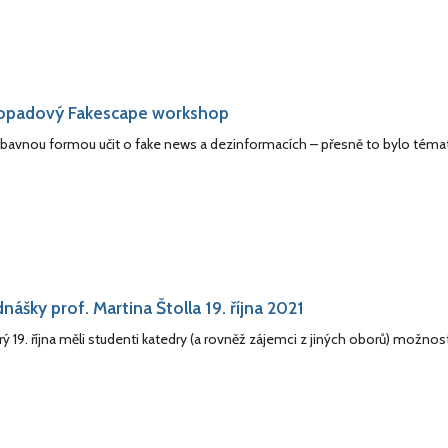
topadový Fakescape workshop
ábavnou formou učit o fake news a dezinformacích – přesně to bylo tém
nášky prof. Martina Štolla 19. října 2021
rý 19. října měli studenti katedry (a rovněž zájemci z jiných oborů) možnos