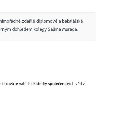
mimořádně zdařilé diplomové a bakalářské
borným dohledem kolegy Salima Murada.
– taková je nabídka Katedry společenských věd v…