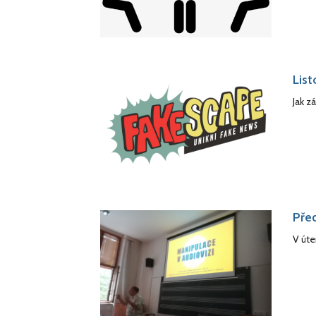
Lis
Jak z
Před
V úte