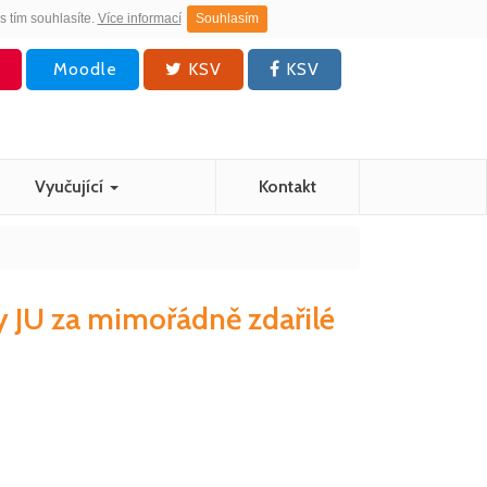
s tím souhlasíte.
Více informací
Souhlasím
Moodle
KSV
KSV
Vyučující
Kontakt
 JU za mimořádně zdařilé