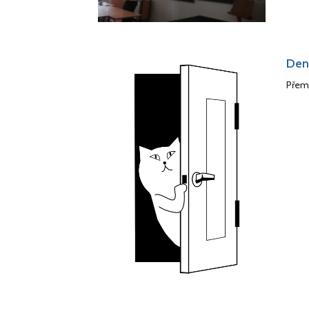
Den 
Přemý