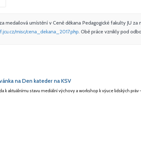
za medailová umístění v Ceně děkana Pedagogické fakulty JU za 
f.jcu.cz/misc/cena_dekana_2017.php
. Obě práce vznikly pod od
vánka na Den kateder na KSV
a k aktuálnímu stavu mediální výchovy a workshop k výuce lidských práv 